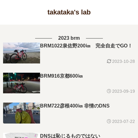
takataka's lab
2023 brm
BRM1022泉佐野200㎞ 完全自走でGO！
2023-10-28
BRM916京都600㎞
2023-09-19
BRM722彦根400㎞ 非情のDNS
2023-07-22
DNSは恥じるものではない