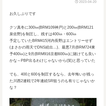
2023-04-20
お久しぶりです
クソ真冬に300㎞(BRM109神戸)と200㎞(BRM121
泉佐野)を制圧し、残すは400㎞・600㎞
予定していたBRM415河内長野はエントリーせず
(まさかの雨天でDNS続出…)、最悪7月(BRM724東
予400㎞)と9月(BRM916京都600㎞)に賭けても良い
かな～PBP出るわけじゃないから(笑)と思っていた
でも、400と600を制圧するなら、去年悔いが残っ
た川西2連戦で2年連続SR狙うのも有りじゃないか
な？