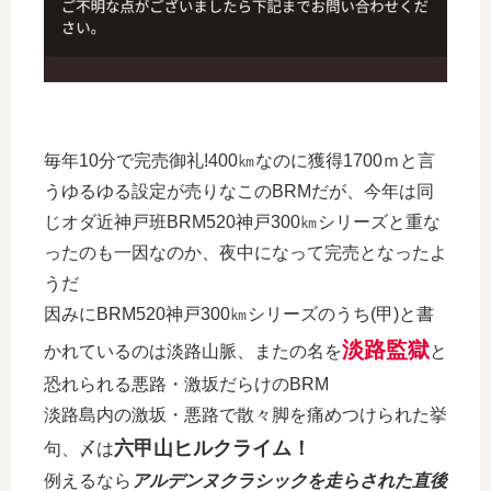
毎年10分で完売御礼!400㎞なのに獲得1700ｍと言
うゆるゆる設定が売りなこのBRMだが、今年は同
じオダ近神戸班BRM520神戸300㎞シリーズと重な
ったのも一因なのか、夜中になって完売となったよ
うだ
因みにBRM520神戸300㎞シリーズのうち(甲)と書
淡路監獄
かれているのは淡路山脈、またの名を
と
恐れられる悪路・激坂だらけのBRM
淡路島内の激坂・悪路で散々脚を痛めつけられた挙
六甲山ヒルクライム！
句、〆は
例えるなら
アルデンヌクラシックを走らされた直後