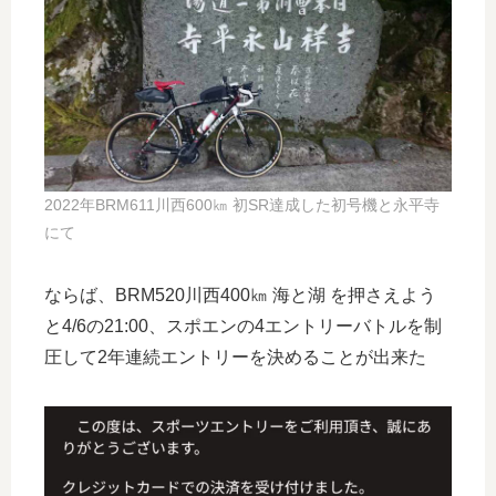
2022年BRM611川西600㎞ 初SR達成した初号機と永平寺
にて
ならば、BRM520川西400㎞ 海と湖 を押さえよう
と4/6の21:00、スポエンの4エントリーバトルを制
圧して2年連続エントリーを決めることが出来た