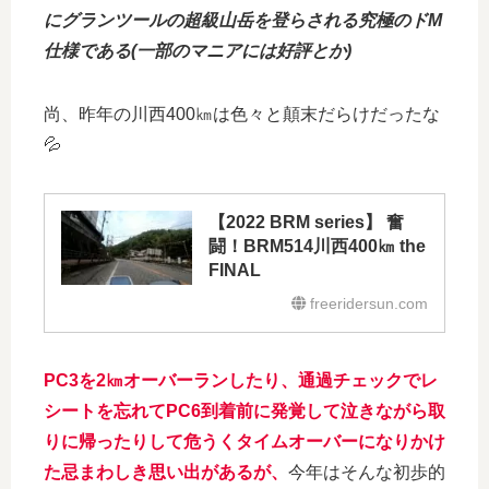
にグランツールの超級山岳を登らされる究極のドM
仕様である(一部のマニアには好評とか)
尚、昨年の川西400㎞は色々と顛末だらけだったな
💦
【2022 BRM series】 奮
闘！BRM514川西400㎞ the
FINAL
freeridersun.com
PC3を2㎞オーバーランしたり、通過チェックでレ
シートを忘れてPC6到着前に発覚して泣きながら取
りに帰ったりして危うくタイムオーバーになりかけ
た忌まわしき思い出があるが、
今年はそんな初歩的