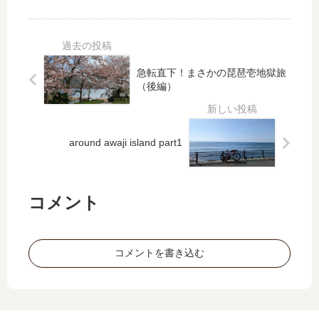
試
1
詐
い
練
和
欺
じ
と
歌
？
に
地
山
獄
20
急転直下！まさかの琵琶壱地獄旅
の
0
（後編）
榛
㎞
原
往
そ
around awaji island part1
復
の
2
コメント
コメントを書き込む