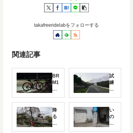
takafreeridelabをフォローする
関連記事
BR
試
M1
練
27
だ
泉
ら
佐
け
野
の
降
い
20
BR
る
の
0
M1
降
ち
㎞
12
る
だ