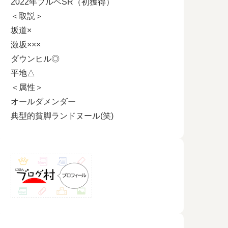
2022年ブルベSR（初獲得）
＜取説＞
坂道×
激坂×××
ダウンヒル◎
平地△
＜属性＞
オールダメンダー
典型的貧脚ランドヌール(笑)