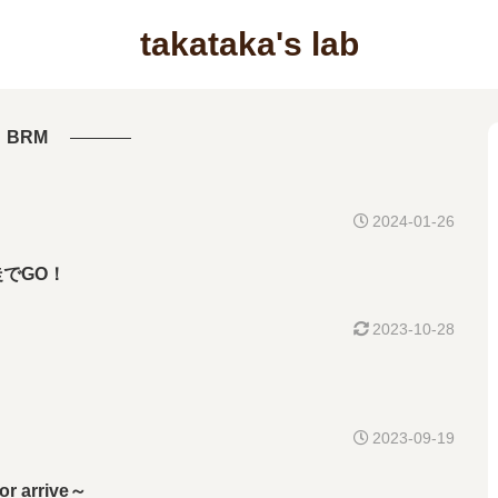
takataka's lab
BRM
2024-01-26
走でGO！
2023-10-28
2023-09-19
r arrive～