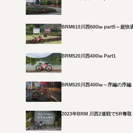
BRM610川西600㎞ part5～
BRM520川西400㎞ Part1
BRM520川西400㎞～序編の序編
2023年BRM 川西2連戦でSR奪取