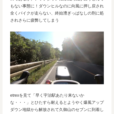
もない事態に！ダウンヒルなのに向風に押し戻され
全くバイクが走らない、終始漕ぎっぱなしの刑に処
されさらに疲弊してしまう
etrexを見て「早く宇治駅あたり来ないか
な・・・」とひたすら耐えるとようやく爆風アップ
ダウン地獄から解放されて久御山のセブンに到着し