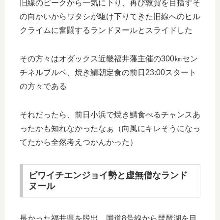
旧線のピークから一気に下り、再び敦賀を目指すそ
の向かいからワタシが駆け下りてきた旧線へのヒル
クライムに奮闘するランドヌールとスライドした
その方々はオダックス近畿福井藩主催の300㎞セン
チネルブルベ、焼き鯖朝定食の前日23:00スタート
の方々である
それだったら、前日小浜で焼き鯖食べるチャンスあ
ったかも知れなかったなぁ（向風にキレそうになっ
てたから全然考えつかんかった）
ビワイチエンジョイ勢と虚無僧なランド
ヌール
長かった福井県を脱出、国道8号線から琵琶湖を目