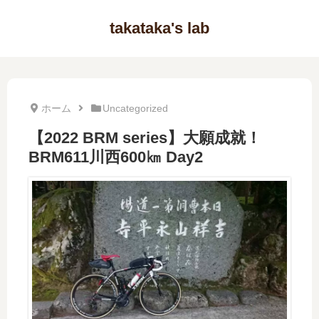
takataka's lab
ホーム
Uncategorized
【2022 BRM series】大願成就！
BRM611川西600㎞ Day2