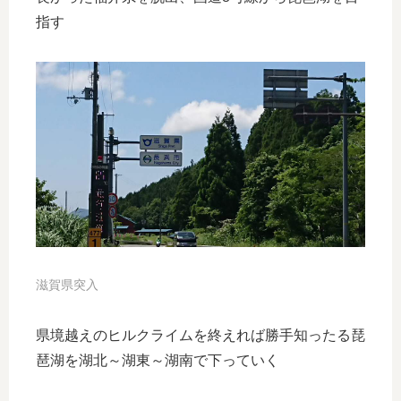
指す
滋賀県突入
県境越えのヒルクライムを終えれば勝手知ったる琵
琶湖を湖北～湖東～湖南で下っていく