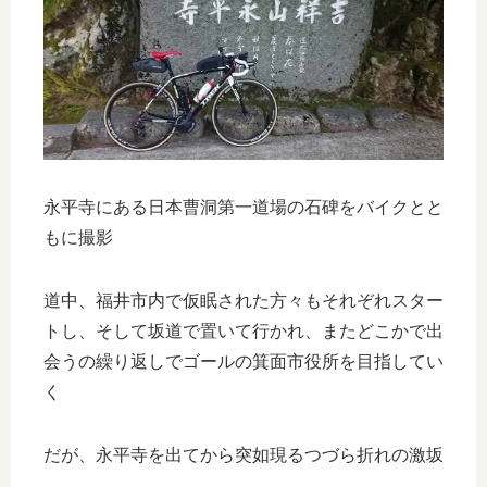
永平寺にある日本曹洞第一道場の石碑をバイクとと
もに撮影
道中、福井市内で仮眠された方々もそれぞれスター
トし、そして坂道で置いて行かれ、またどこかで出
会うの繰り返しでゴールの箕面市役所を目指してい
く
だが、永平寺を出てから突如現るつづら折れの激坂