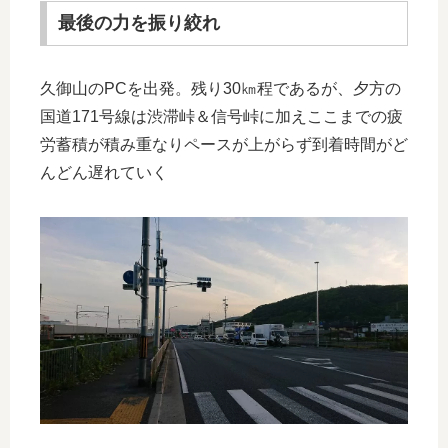
最後の力を振り絞れ
久御山のPCを出発。残り30㎞程であるが、夕方の
国道171号線は渋滞峠＆信号峠に加えここまでの疲
労蓄積が積み重なりペースが上がらず到着時間がど
んどん遅れていく