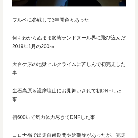
ブルベに参戦して3年間色々あった
何もわからぬまま変態ランドヌール界に飛び込んだ
2019年1月の200㎞
大台ケ原の地獄ヒルクライムに苦しんで初完走した
事
生石高原＆護摩壇山にお見舞いされて初DNFした
事
初600㎞で気力体力尽きてDNFした事
コロナ禍で出走自粛期間や延期等があったが、完走