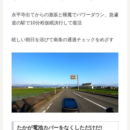
永平寺出てからの激坂と睡魔でパワーダウン、急遽
道の駅で10分程仮眠決行して復活
眩しい朝日を浴びて南条の通過チェックをめざす
たかが電池カバーをなくしただけだ!