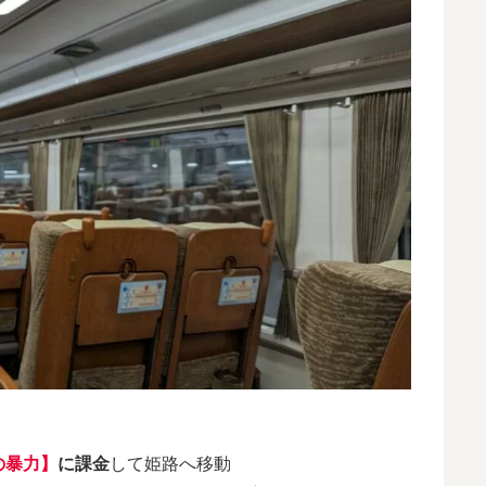
の暴力】
に課金
して姫路へ移動