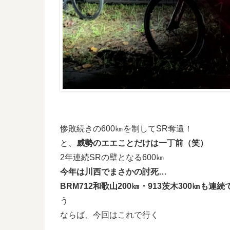
惨敗続きの600㎞を制してSR奪還！
と、
威勢のエエことだけは一丁前（笑）
2年連続SRの壁となる600㎞
今年は川西でまさかの討死…
BRM712和歌山200㎞・913茨木300㎞も連続
う
ならば、今回はこれで行く