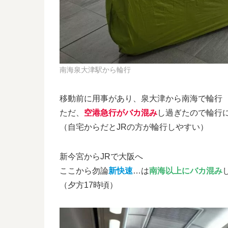
南海泉大津駅から輪行
移動前に用事があり、泉大津から南海で輪行
ただ、
空港急行がバカ混み
し過ぎたので輪行
（自宅からだとJRの方が輪行しやすい）
新今宮からJRで大阪へ
ここから勿論
新快速
…は
南海以上にバカ混み
（夕方17時頃）