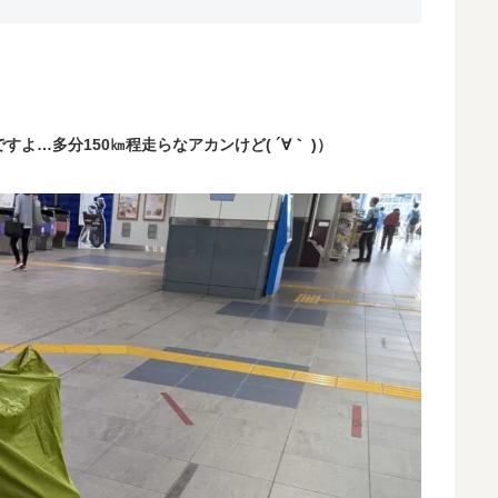
すよ…多分150㎞程
走らなアカンけど( ´∀｀ )）