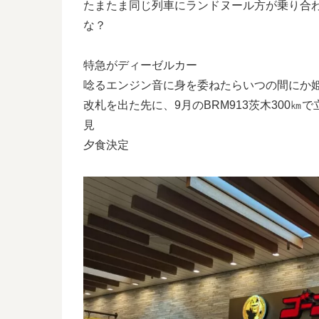
たまたま同じ列車にランドヌール方が乗り合
な？
特急がディーゼルカー
唸るエンジン音に身を委ねたらいつの間にか
改札を出た先に、9月のBRM913茨木300
見
夕食決定