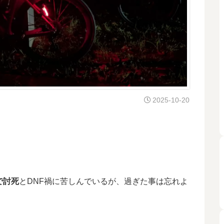
2025-10-20
で討死
とDNF禍に苦しんでいるが、過ぎた事は忘れよ