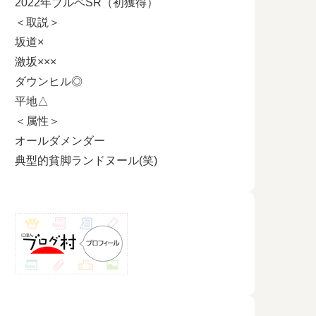
2022年ブルベSR（初獲得）
＜取説＞
坂道×
激坂×××
ダウンヒル◎
平地△
＜属性＞
オールダメンダー
典型的貧脚ランドヌール(笑)