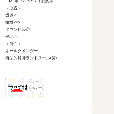
2022年ブルベSR（初獲得）
＜取説＞
坂道×
激坂×××
ダウンヒル◎
平地△
＜属性＞
オールダメンダー
典型的貧脚ランドヌール(笑)