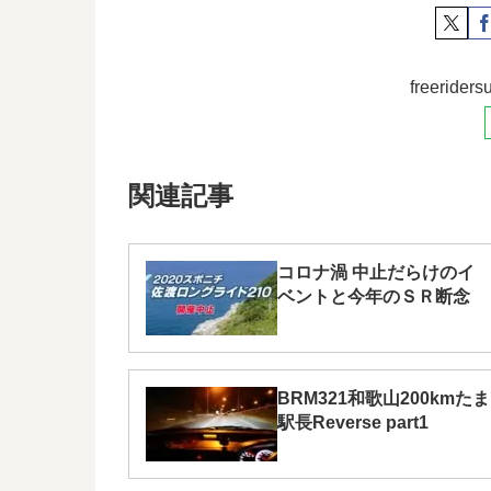
freerid
関連記事
コロナ渦 中止だらけのイ
ベントと今年のＳＲ断念
BRM321和歌山200kmたま
駅長Reverse part1