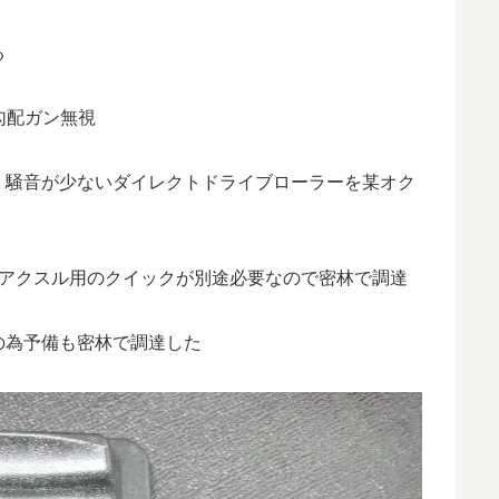
る
勾配ガン無視
、騒音が少ないダイレクトドライブローラーを某オク
ーアクスル用のクイックが別途必要なので密林で調達
の為予備も密林で調達した