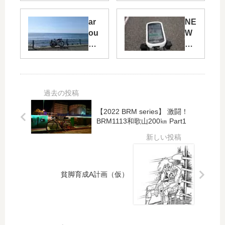
フ
木
ト
30
ar
NE
、
0
ou
W
凶
㎞
nd
GA
暴
DN
aw
R
に
F
aji
MI
つ
後
isl
N
き
の
an
始
お
d
動
話
pa
【2022 BRM series】 激闘！
rt1
BRM1113和歌山200㎞ Part1
貧脚育成A計画（仮）