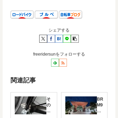
シェアする
freeridersunをフォローする
関連記事
そ
BR
の
M9
シ
13
ャ
茨