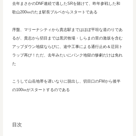
去年まさかのDNF連続で逃したSRを賭けて、昨年参戦した和
歌山200㎞のたま駅長ブルベからスタートである
序盤、マリーナシティから貴志駅まではほぼ平坦な道のりであ
るが、貴志から切目までは黒沢牧場・しらまの里の激坂を含む
アップダウン地獄ならびに、
途中工事による通行止め＆迂回ト
ラップ再び！ただ、去年みたいにパンク地獄の惨劇だけは免れ
た
こうして山岳地帯を遅いなりに脱出し、切目口のFMから後半
の100㎞がスタートするのである
目次