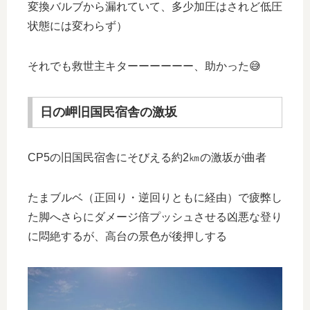
変換バルブから漏れていて、多少加圧はされど低圧
状態には変わらず）
それでも救世主キターーーーーー、助かった😅
日の岬旧国民宿舎の激坂
CP5の旧国民宿舎にそびえる約2㎞の激坂が曲者
たまブルベ（正回り・逆回りともに経由）で疲弊し
た脚へさらにダメージ倍プッシュさせる凶悪な登り
に悶絶するが、高台の景色が後押しする