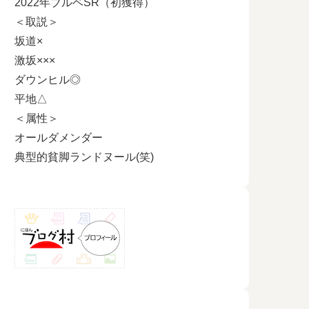
2022年ブルベSR（初獲得）
＜取説＞
坂道×
激坂×××
ダウンヒル◎
平地△
＜属性＞
オールダメンダー
典型的貧脚ランドヌール(笑)