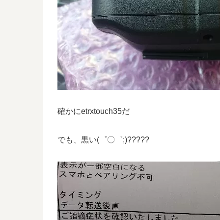
確かにetrxtouch35だ
でも、黒い(゜〇゜;)?????