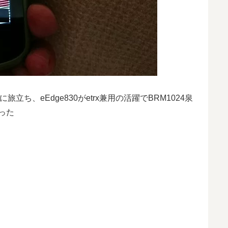
立ち、eEdge830がetrx兼用の活躍でBRM1024泉
きった