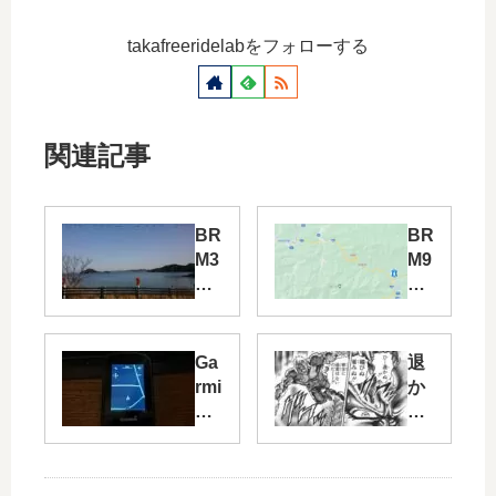
takafreeridelabをフォローする
関連記事
BR
BR
M3
M9
21
06
和
河
歌
内
山
長
Ga
退
20
野
rmi
か
0k
30
n
ぬ
m
0
etr
媚
た
㎞
ext
び
ま
pa
ou
ぬ