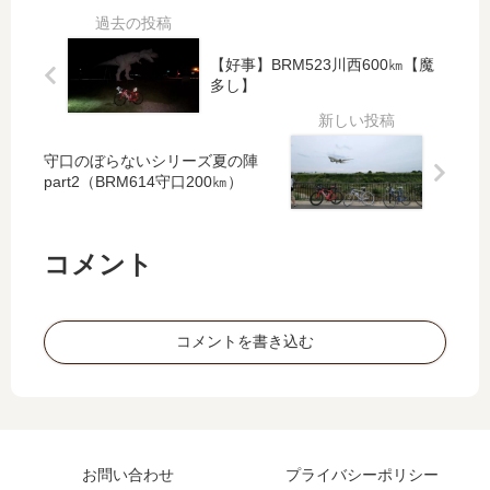
駅
rt2
ch
省
長
も
35
み
Re
う
ｔ
ぬ
【好事】BRM523川西600㎞【魔
ver
限
を
？
多し】
s
界
日
pa
→
本
rt2
DN
人
守口のぼらないシリーズ夏の陣
F
仕
part2（BRM614守口200㎞）
様
に
す
コメント
る
コメントを書き込む
お問い合わせ
プライバシーポリシー