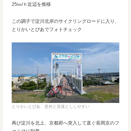
25㎞/ｈ近辺を推移
この調子で淀川北岸のサイクリングロードに入り、
とりかいとぴあでフォトチェック
とりかいとぴあ 意外と見落とししやすい
再び淀川を北上、京都府へ突入して直ぐ長岡京のフ