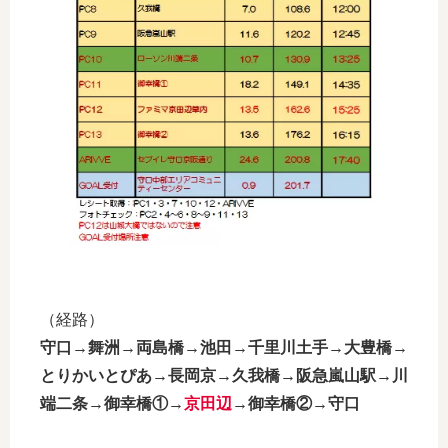
（経路）
守口→舞洲→両島橋→池田→千里川土手→大豊橋→
とりかいとぴあ→長岡京→久我橋→阪急嵐山駅→川
端二条→御幸橋①→
京田辺
→御幸橋②→守口