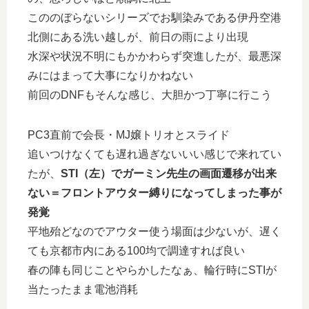
こののぼらないシリーズでお馴染みである伊丹空港
北側にある洗い越しが、前日の雨により出現
水深や状況不明にもかかわらず突進したが、最悪深
みにはまって大事になりかねない
前回のDNFもそんな感じ、大胆かつ丁寧に行こう
PC3直前で会長・MJ嬢トリオとスライド
追いつけなくても遅れ過ぎないいい感じで来れてい
たが、
STI（左）でガーミン先生の画面遷移が出来
ない＝フロントアウター縛りになってしまった事が
発覚
平地殆どなのでアウター使う場面は少ないが、遅く
ても京都市内にある100均で調達すれば良い
春の陣も同じことやらかしたなぁ、輪行時にSTIが
当たったまま電池消耗