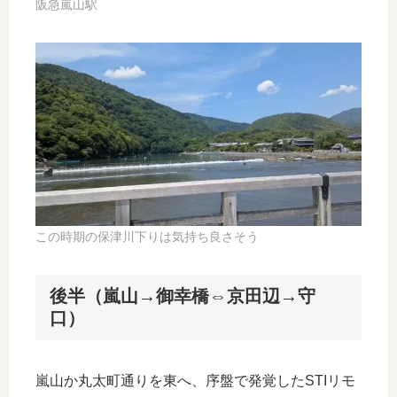
阪急嵐山駅
この時期の保津川下りは気持ち良さそう
後半（嵐山→御幸橋⇔京田辺→守
口）
嵐山か丸太町通りを東へ、序盤で発覚したSTIリモ