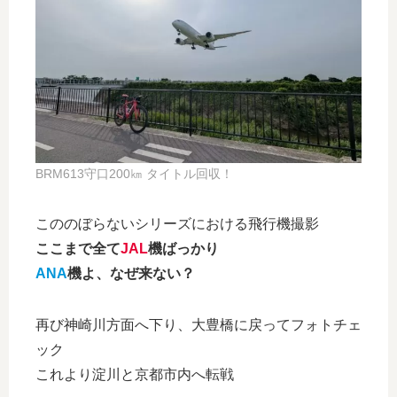
BRM613守口200㎞ タイトル回収！
こののぼらないシリーズにおける飛行機撮影
ここまで全て
JAL
機ばっかり
ANA
機よ、なぜ来ない？
再び神崎川方面へ下り、大豊橋に戻ってフォトチェ
ック
これより淀川と京都市内へ転戦