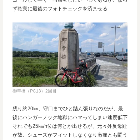
ず確実に最後のフォトチェックを済ませる
御幸橋（PC13）2回目
残り約20㎞、守口までひと踏ん張りなのだが、最
後にハンガーノック地獄にハマってしまい速度低下
それでも25㎞/h位は何とか出せるが、元々外反母趾
が故、シューズがフィットしなくなり激痛とも闘う