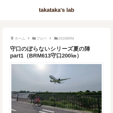
takataka's lab
ホーム
ブルベ
2026BRM
守口のぼらないシリーズ夏の陣
part1（BRM613守口200㎞）