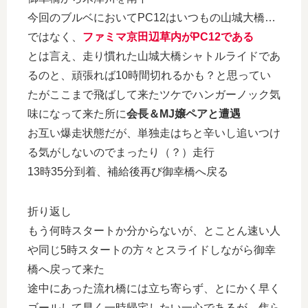
今回のブルベにおいてPC12はいつもの山城大橋…
ではなく、
ファミマ京田辺草内がPC12である
とは言え、走り慣れた山城大橋シャトルライドであ
るのと、頑張れば10時間切れるかも？と思ってい
たがここまで飛ばして来たツケでハンガーノック気
味になって来た所に
会長＆MJ嬢ペアと遭遇
お互い爆走状態だが、単独走はちと辛いし追いつけ
る気がしないのでまったり（？）走行
13時35分到着、補給後再び御幸橋へ戻る
折り返し
もう何時スタートか分からないが、とことん速い人
や同じ5時スタートの方々とスライドしながら御幸
橋へ戻って来た
途中にあった流れ橋には立ち寄らず、とにかく早く
ゴールして早く一時帰宅したい一心であるが、焦ら