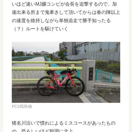
いほど速いMJ嬢コンビが会長を追撃するので、加
速出来る所まで鬼牽きして頂いてからは春の陣以上
の速度を維持しながら単独追走で勝手知ったる
（？）ルートを駆けていく
PC2両島橋
猪名川沿いで慣れによるミスコースがあったもの
の、恐ろしいほど順調に北上