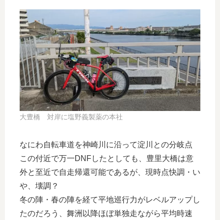
大豊橋 対岸に塩野義製薬の本社
なにわ自転車道を神崎川に沿って淀川との分岐点
この付近で万一DNFしたとしても、豊里大橋は意
外と至近で自走帰還可能であるが、現時点快調・い
や、壊調？
冬の陣・春の陣を経て平地巡行力がレベルアップし
たのだろう、舞洲以降ほぼ単独走ながら平均時速