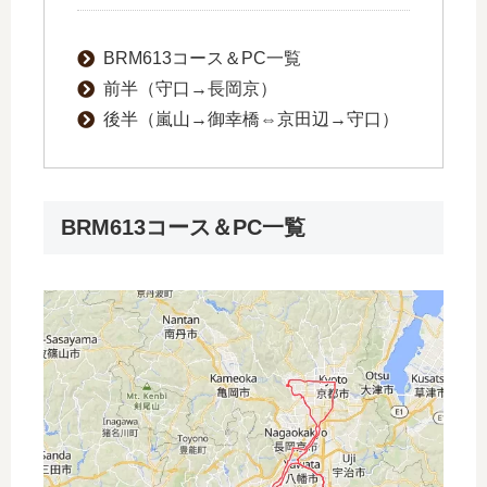
BRM613コース＆PC一覧
前半（守口→長岡京）
後半（嵐山→御幸橋⇔京田辺→守口）
BRM613コース＆PC一覧