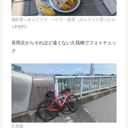
補給食→オムライス・バナナ・麦茶（オムライス買ったら
1本無料）
長岡京からそれほど遠くない久我橋でフォトチェッ
ク
久我橋