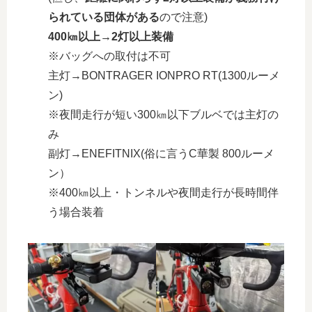
られている団体がある
ので注意)
400㎞以上→2灯以上装備
※バッグへの取付は不可
主灯→BONTRAGER IONPRO RT(1300ルーメ
ン)
※夜間走行が短い300㎞以下ブルベでは主灯の
み
副灯→ENEFITNIX(俗に言うC華製 800ルーメ
ン）
※400㎞以上・トンネルや夜間走行が長時間伴
う場合装着