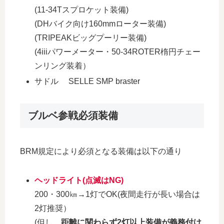
(11-34Tスプロケット装備)
(DHバイク向け160mmローター装備)
(TRIPEAKビッグプーリー装備)
(4iiiパワーメーター・50-34ROTER楕円チェー
ンリング装着）
サドル SELLE SMP braster
ブルベ参戦必須装備
BRM規定により必須となる装備は以下の通り
ヘッドライト(点滅はNG)
200・300㎞→1灯でOK(夜間走行が長い場合は
2灯推奨）
(但し、
距離に関わらず2灯以上装備が義務付け