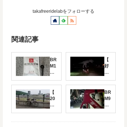
takafreeridelabをフォローする
関連記事
BR
【
M1
好
27
事
泉
】
佐
BR
野
M5
【
BR
(準
23
20
M9
備
川
22
13
編)
西
BR
茨
60
M
木
0
ser
30