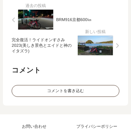
㎞
ies
0
【
】
㎞
魔
大
（
BRM916京都600㎞
多
願
pr
し
成
olo
】
就
gu
完全復活！ライドオンすさみ
！
e
2023(美しき景色とエイドと神の
BR
）
イタズラ)
M6
11
川
コメント
西
60
0
コメントを書き込む
㎞
Da
y1
お問い合わせ
プライバシーポリシー