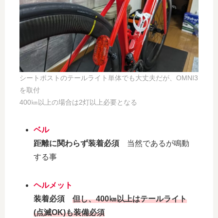
シートポストのテールライト単体でも大丈夫だが、OMNI3
を取付
400㎞以上の場合は2灯以上必要となる
ベル
距離に関わらず装着必須
当然であるが鳴動
する事
ヘルメット
装着必須
但し、400㎞以上はテールライト
(点滅OK)も装備必須