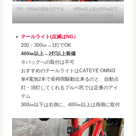
200・300㎞の場合(1灯でも
400㎞以上及び400㎞以下
可)
で徹夜ブルベの場合
テールライト(点滅はNG）
200・300㎞→1灯でOK
400㎞以上→2灯以上装備
※バッグへの取付は不可
おすすめのテールライトはCATEYE OMNI3
単4電池2本で長時間駆動出来るのと、自動点
灯・消灯してくれるブルベ民では定番のアイ
テム
300㎞以下は右側に、400㎞以上は両側に取付