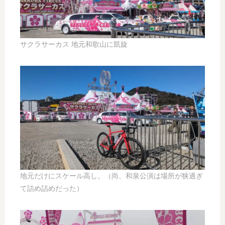
サクラサーカス 地元和歌山に凱旋
地元だけにスケール高し。（尚、和泉公演は場所が狭過ぎ
て詰め詰めだった）