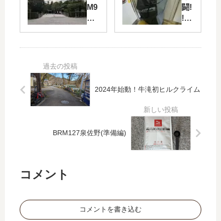
ス
0
M9
闘!
還
㎞
21
!B
元
pa
河
R
終
rt1
内
M7
わ
～
長
03
り
波
野
茨
ま
乱
60
木
し
の
0
40
2024年始動！牛滝初ヒルクライム
た
予
㎞
0k
感
（
m
～
乙
pa
）
rt1
BRM127泉佐野(準備編)
ト
ラ
ブ
ル
コメント
は
日
常
コメントを書き込む
茶