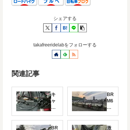
シェアする
takafreeridelabをフォローする
関連記事
キ
BR
ャ
M6
ッ
10
シ
川
ュ
西
レ
60
BR
激