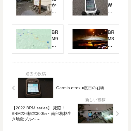
か
W
だ
GA
か
R
40
MI
0m
N
BR
BR
が
始
M9
M3
苦
動
06
21
し
河
和
く
内
歌
て
長
山
野
20
30
0k
0
m
Garmin etrex ●度目の召喚
㎞
た
pa
ま
rt2
駅
【2022 BRM series】 死闘！
も
長
BRM226橋本300㎞～南部梅林生
う
Re
き地獄ブルベ～
限
ver
界
se