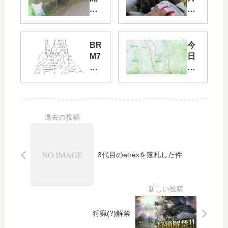
に
ブ
向
ル
け
ベ
て
危
BR
今
復
う
M7
日
帰
し
12
の
の
(￣
以
コ
ひ
□
降
ソ
と
￣;
の
練
漕
)!!
消
ぎ
息
を
あ
3代目のetrexを落札した件
り
の
ま
ま
起
こ
狩猟(?)解禁
っ