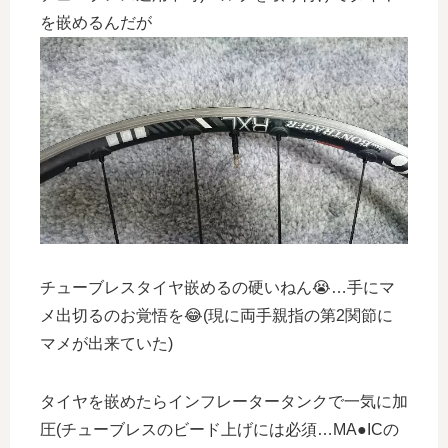
を嵌めるんだが
チューブレスタイヤ嵌めるの硬いねん😭…手にマ
メ出切るのお覚悟を😂(現に両手親指の第2関節に
マメが出来ていた)
タイヤを嵌めたらインフレータータンクで一気に加
圧(チューブレスのビード上げには必須…MA●ICの