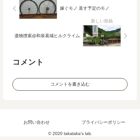
チ
BR
錬
に
嫁ぐモノ 直す予定のモノ
M6
に
な
11
行
り
川
っ
ま
西
て
す
遺物捜索@和泉葛城ヒルクライム
60
み
た
0
た
😂
㎞
Da
コメント
y1
コメントを書き込む
お問い合わせ
プライバシーポリシー
© 2020 takataka's lab.