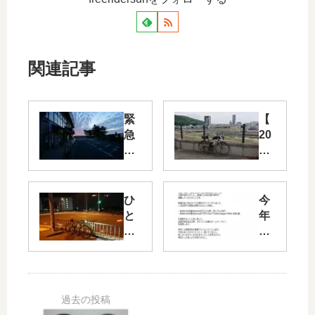
関連記事
緊
【
急
20
事
22
態
BR
宣
M
言
ser
ひ
今
下
ies
と
年
朝
】
り
初
駆
大
堺
ブ
け
願
浜
ル
ア
成
周
へ
ワ
就
回
延
イ
！
夜
期