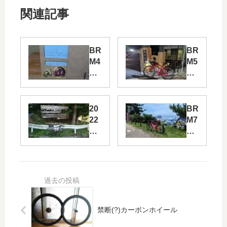
関連記事
BR
BR
M4
M5
11
20
守
川
口
西
40
40
20
BR
0
0
22
M7
㎞
㎞
年
27
【
Pa
BR
大
後
rt2
M
阪
編
SR
30
】
へ
0
の
㎞
道
灼
再
熱
禁断(?)カーボンホイール
び
ビ