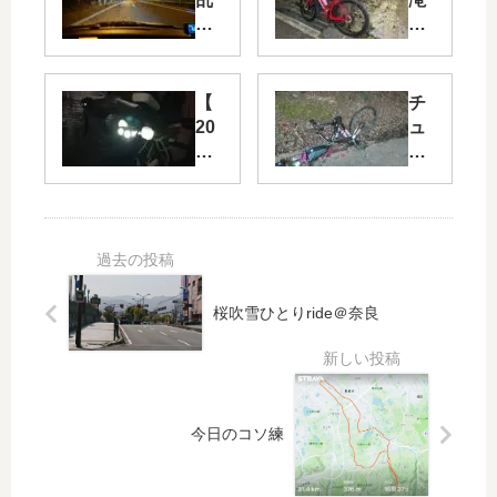
の
初
わ
夏
か
の
サ
陣
【
チ
イ
20
ュ
22
ー
BR
ブ
M
レ
ser
ス
ies
は
】
エ
奮
エ
桜吹雪ひとりride＠奈良
闘
よ!
！
?
BR
M5
14
今日のコソ練
川
西
40