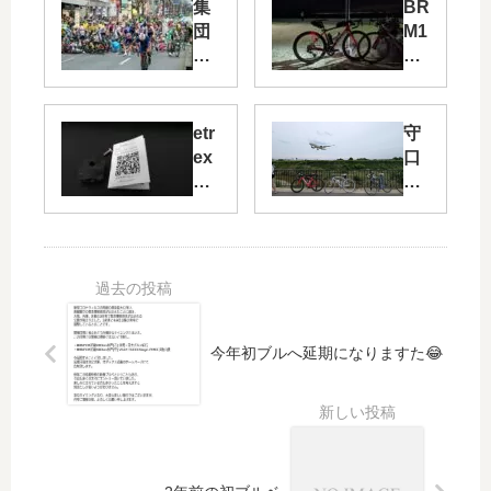
集
BR
団
M1
落
27
車
泉
佐
野
etr
守
20
ex
口
0
マ
の
㎞
ウ
ぼ
試
ン
ら
練
ト
な
と
を
い
地
合
シ
獄
体
リ
の
さ
ー
今年初ブルへ延期になりますた😂
榛
せ
ズ
原
て
夏
往
み
の
復
た
陣
pa