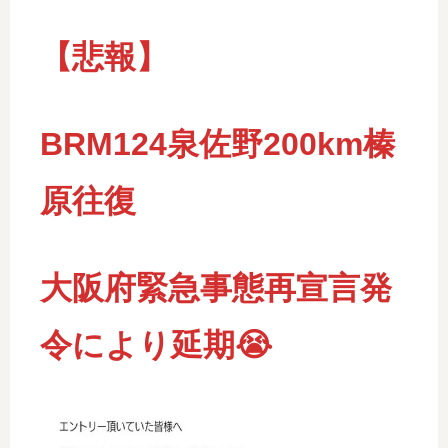
【悲報】
BRM124泉佐野200km榛
原往復
大阪府緊急事態再宣言発
令により延期😭