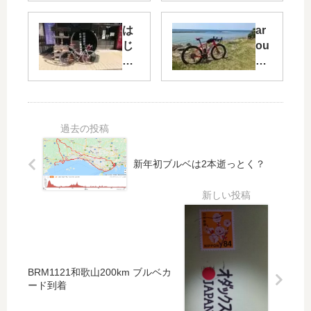
和
戸
歌
30
は
ar
山
0
じ
ou
20
㎞
め
nd
0k
（r
ま
aw
m
ev
し
aji
ブ
en
て
isl
ル
ge
？
an
ベ
）
d
カ
pa
ー
新年初ブルベは2本逝っとく？
rt2
ド
到
着
BRM1121和歌山200km ブルベカ
ード到着