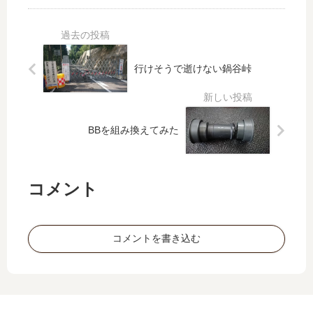
ma
60
s
0
プ
㎞
レ
行けそうで逝けない鍋谷峠
ゼ
ン
ト
BBを組み換えてみた
コメント
コメントを書き込む