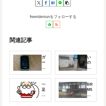
freeridersunをフォローする
関連記事
ガ
い
ー
の
ミ
ち
ン
だ
、
い
修
じ
一
BR
理
に
足
M5
に
早
24
出
い
川
す
X
西