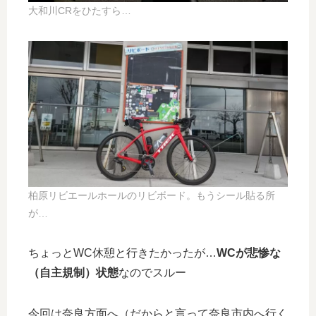
大和川CRをひたすら…
柏原リビエールホールのリビボード。もうシール貼る所
が…
ちょっとWC休憩と行きたかったが…
WCが悲惨な
（自主規制）状態
なのでスルー
今回は奈良方面へ（だからと言って奈良市内へ行く