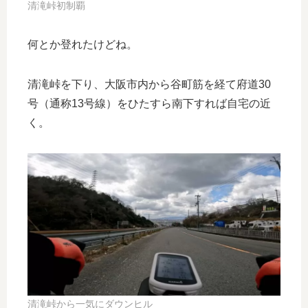
清滝峠初制覇
何とか登れたけどね。
清滝峠を下り、大阪市内から谷町筋を経て府道30
号（通称13号線）をひたすら南下すれば自宅の近
く。
清滝峠から一気にダウンヒル