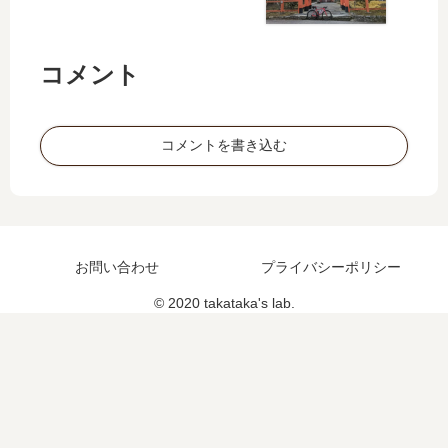
21
和
歌
コメント
山
20
0k
コメントを書き込む
m
準
備
編
そ
の
お問い合わせ
プライバシーポリシー
①
© 2020 takataka's lab.
】