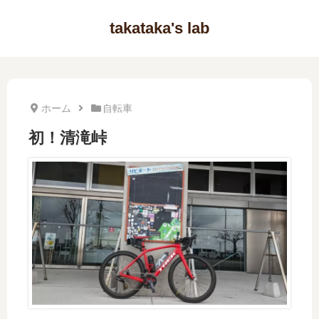
takataka's lab
ホーム
自転車
初！清滝峠