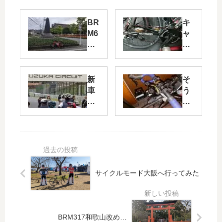
BR
キ
M6
ャ
10
ッ
川
シ
西
ュ
60
レ
新
そ
0
ス
車
う
㎞
還
で
だ
pa
元
GO
！
rt6
終
！
ブ
～
わ
su
ル
de
り
zu
ベ
ad
ま
ka
に
or
し
en
出
サイクルモード大阪へ行ってみた
arr
た
du
よ
ive
ro
う
～
【
BR
BRM317和歌山改め…
M3