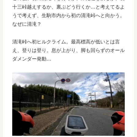
十三峠越えするか、裏ぶどう行くか…と考えてるよ
うで考えず、生駒市内から初の清滝峠へと向かう。
なぜに清滝？
清滝峠へ初ヒルクライム。最高標高が低いとは言
え、登りは登り。息が上がり、脚も回らずのオール
ダメンダー発動…