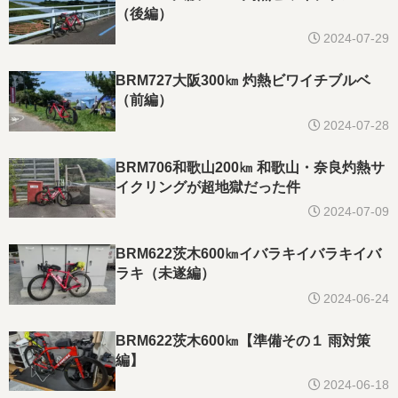
（後編）
2024-07-29
BRM727大阪300㎞ 灼熱ビワイチブルベ
（前編）
2024-07-28
BRM706和歌山200㎞ 和歌山・奈良灼熱サ
イクリングが超地獄だった件
2024-07-09
BRM622茨木600㎞イバラキイバラキイバ
ラキ（未遂編）
2024-06-24
BRM622茨木600㎞【準備その１ 雨対策
編】
2024-06-18